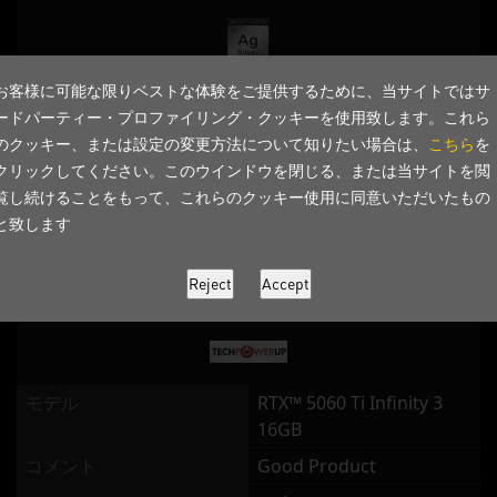
お客様に可能な限りベストな体験をご提供するために、当サイトではサ
ードパーティー・プロファイリング・クッキーを使用致します。これら
モデル
RTX™ 5060 Ti Infinity 3
のクッキー、または設定の変更方法について知りたい場合は、
こちら
を
16GB
クリックしてください。このウインドウを閉じる、または当サイトを閲
コメント
Silver Award
覧し続けることをもって、これらのクッキー使用に同意いただいたもの
と致します
メディア
Guru3d
国
Global
日付
2025年 4月
モデル
RTX™ 5060 Ti Infinity 3
16GB
コメント
Good Product