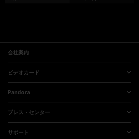
会社案内
会社案内
ビデオカード
GeForce RTX™ 50 Series
Pandora
GeForce RTX™ 40 Series
NVIDIA Jetson Orin™ NX Super
GeForce RTX™ 30 Series
プレス・センター
NVIDIA Jetson Orin™ Nano Super
Palitニュース
サポート
ソーシャルメディア